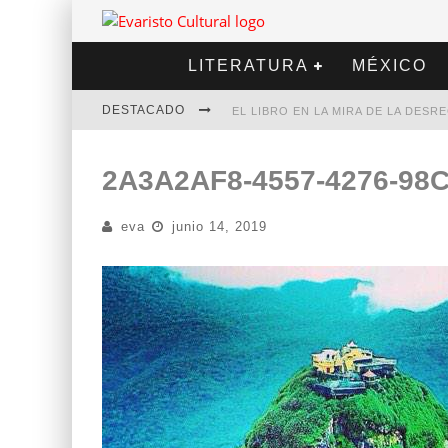
LITERATURA
MÉXICO
DESTACADO
EL LIBRO EN LA MIRA DE LA DES
MARCELO RUBIO | EL LLOVEDOR
2A3A2AF8-4557-4276-98
DIEGO MERET | HOTEL ACAPULCO
eva
junio 14, 2019
ALEJANDRA CORREA | LA NIEVE