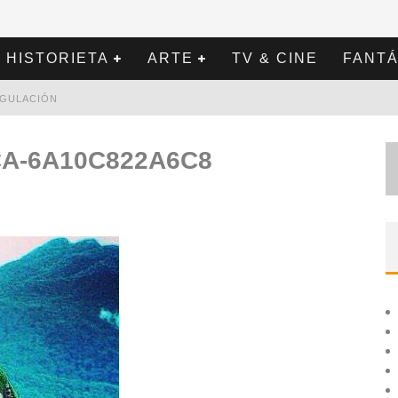
HISTORIETA
ARTE
TV & CINE
FANTÁ
REGULACIÓN
CA-6A10C822A6C8