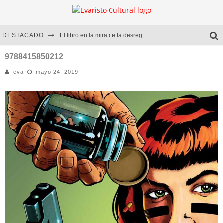
DESTACADO
El libro en la mira de la desregulación
Marcelo Rubio | El llovedor
9788415850212
eva
mayo 24, 2019
Diego Meret | Hotel Acapulco
Alejandra Correa | La nieve