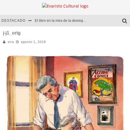
DESTACADO
El libro en la mira de la desregulación
Marcelo Rubio | El llovedor
j-j1_orig
eva
agosto 1, 2019
Diego Meret | Hotel Acapulco
Alejandra Correa | La nieve