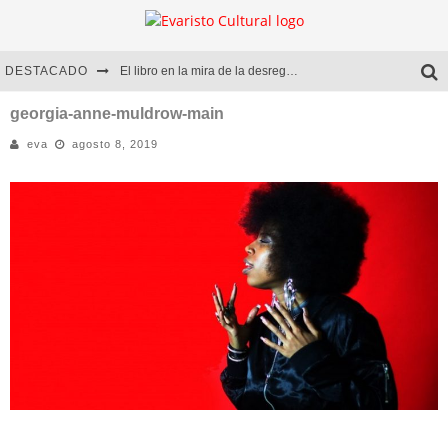
DESTACADO
El libro en la mira de la desregulación
Marcelo Rubio | El llovedor
georgia-anne-muldrow-main
eva
agosto 8, 2019
Diego Meret | Hotel Acapulco
Alejandra Correa | La nieve