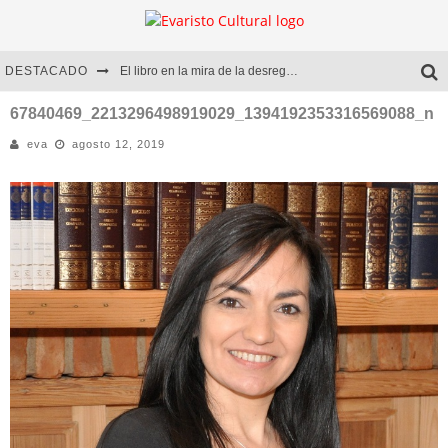
DESTACADO
El libro en la mira de la desregulación
Marcelo Rubio | El llovedor
67840469_2213296498919029_1394192353316569088_n
eva
agosto 12, 2019
Diego Meret | Hotel Acapulco
Alejandra Correa | La nieve