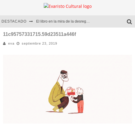
DESTACADO
El libro en la mira de la desregulación
Marcelo Rubio | El llovedor
11c95757331715.59d23511a446f
eva
septiembre 23, 2019
Diego Meret | Hotel Acapulco
Alejandra Correa | La nieve