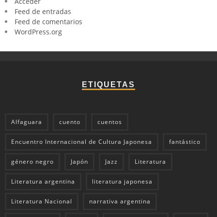
Acceder
Feed de entradas
Feed de comentarios
WordPress.org
ETIQUETAS
Alfaguara
cuento
cuentos
Encuentro Internacional de Cultura Japonesa
fantástico
género negro
Japón
Jazz
Literatura
Literatura argentina
literatura japonesa
Literatura Nacional
narrativa argentina