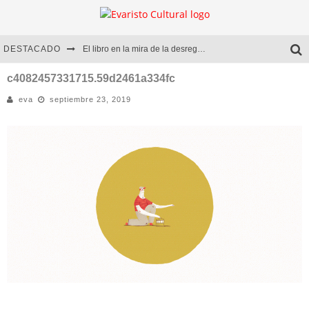
DESTACADO
El libro en la mira de la desregulación
Marcelo Rubio | El llovedor
c4082457331715.59d2461a334fc
eva
septiembre 23, 2019
Diego Meret | Hotel Acapulco
Alejandra Correa | La nieve