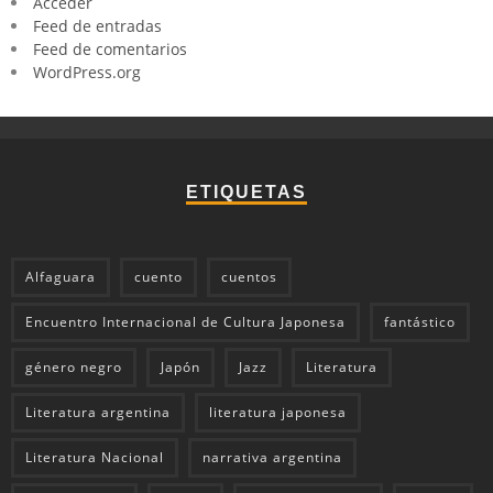
Acceder
Feed de entradas
Feed de comentarios
WordPress.org
ETIQUETAS
Alfaguara
cuento
cuentos
Encuentro Internacional de Cultura Japonesa
fantástico
género negro
Japón
Jazz
Literatura
Literatura argentina
literatura japonesa
Literatura Nacional
narrativa argentina