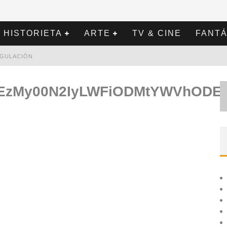
HISTORIETA
ARTE
TV & CINE
FANTÁ
REGULACIÓN
zMy00N2IyLWFiODMtYWVhODE4M