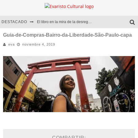
DESTACADO
El libro en la mira de la desregulación
Marcelo Rubio | El llovedor
Guia-de-Compras-Bairro-da-Liberdade-São-Paulo-capa
eva
noviembre 4, 2019
Diego Meret | Hotel Acapulco
Alejandra Correa | La nieve
COMPARTIR: