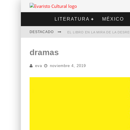
LITERATURA
MÉXICO
DESTACADO
EL LIBRO EN LA MIRA DE LA DES
MARCELO RUBIO | EL LLOVEDOR
dramas
DIEGO MERET | HOTEL ACAPULCO
eva
noviembre 4, 2019
ALEJANDRA CORREA | LA NIEVE