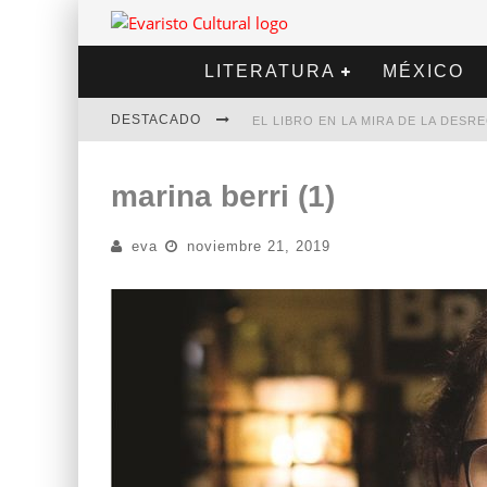
LITERATURA
MÉXICO
DESTACADO
EL LIBRO EN LA MIRA DE LA DES
MARCELO RUBIO | EL LLOVEDOR
marina berri (1)
DIEGO MERET | HOTEL ACAPULCO
eva
noviembre 21, 2019
ALEJANDRA CORREA | LA NIEVE