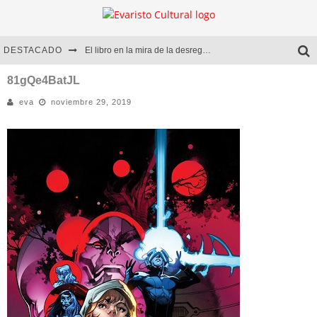
DESTACADO
El libro en la mira de la desregulación
Marcelo Rubio | El llovedor
81gQe4BatJL
eva
noviembre 29, 2019
Diego Meret | Hotel Acapulco
Alejandra Correa | La nieve