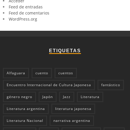
Acceder
Feed de entradas
Feed de comentarios
WordPress.org
ETIQUETAS
Alfaguara
cuento
cuentos
Encuentro Internacional de Cultura Japonesa
fantástico
género negro
Japón
Jazz
Literatura
Literatura argentina
literatura japonesa
Literatura Nacional
narrativa argentina