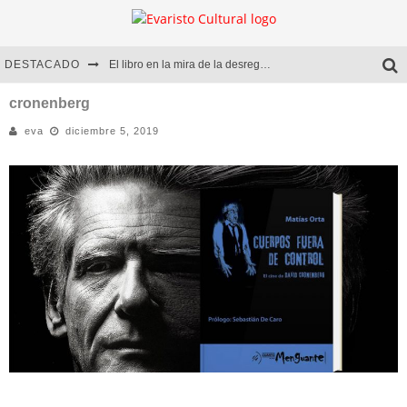
DESTACADO
El libro en la mira de la desregulación
Marcelo Rubio | El llovedor
cronenberg
eva
diciembre 5, 2019
Diego Meret | Hotel Acapulco
Alejandra Correa | La nieve