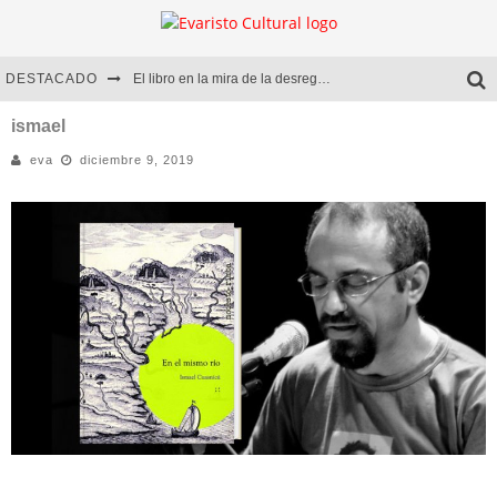
DESTACADO
El libro en la mira de la desregulación
Marcelo Rubio | El llovedor
ismael
eva
diciembre 9, 2019
Diego Meret | Hotel Acapulco
Alejandra Correa | La nieve