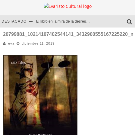
DESTACADO
El libro en la mira de la desregulación
Marcelo Rubio | El llovedor
20799881_10214107402544141_3432900555167225220_n
eva
diciembre 11, 2019
Diego Meret | Hotel Acapulco
Alejandra Correa | La nieve