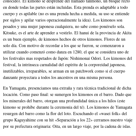
conocido). El kimono se desprende del llamado tanmono, un bloque recto
en donde todas las partes están incluidas. Esta prenda es adaptable a todo
cuerpo y es apilable (no es una prenda hecha a medida, su uso se entiende
por siglos y apilar varios operacionalmente la idea). Los kimonos son
pesados y una mujer japonesa cualquiera, no sabe como ponérselo sola.
Kitsuke, es el arte de aprender a vestirlo. El hanui de la provincia de Akita
es un buen ejemplo, de kimonos hechos de otros kimonos. Flores de un
solo día. Con motivo de recordar a los que se fueron, se comenzaron a
utilizar cuando comenzó como danza en 1280, el que se considera uno de
los festivales mas respetados de Japón: Nishimonai Odori. Los kimonos del
festival, la intrínseca carnalidad del espíritu de la corporeidad japonesa,
inutilizables, irreparables, se arman en un patchwork como si el cuerpo
danzante proyectara a todos los ancestros en una misma persona.
En Yamagata, presenciamos una extraña y rara técnica tradicional de dicha
locación. Como paso final: se sumergen los kimonos en el barro. Dado que
los minerales del barro, otorgan una profundidad única a los hilos (este
kimono se prohíbe durante la ceremonia del té). Los kimonos de Yamagata
resurgen del barro como la flor del loto. Escuchando el «wasei folk» del
grupo Kaguyahime con su hit «Separación a los 22» cerramos nuestro viaje
por su prefectura originaria: Oita, en un largo viaje, por la cadena de islas.