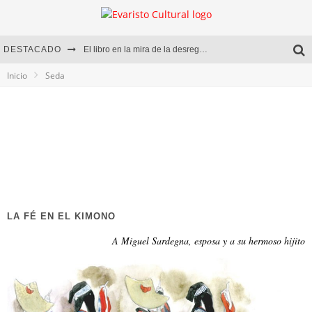
DESTACADO
El libro en la mira de la desregulación
Inicio
Seda
Marcelo Rubio | El llovedor
Diego Meret | Hotel Acapulco
Alejandra Correa | La nieve
LA FÉ EN EL KIMONO
A Miguel Sardegna, esposa y a su hermoso hijito