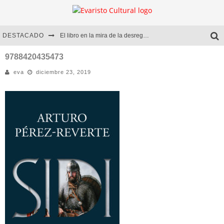
DESTACADO
El libro en la mira de la desregulación
Marcelo Rubio | El llovedor
9788420435473
eva
diciembre 23, 2019
Diego Meret | Hotel Acapulco
Alejandra Correa | La nieve