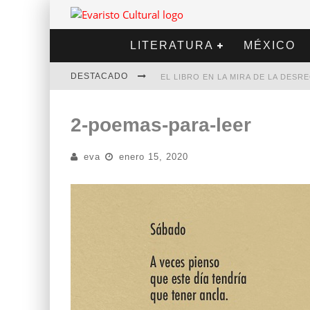
LITERATURA
MÉXICO
DESTACADO
EL LIBRO EN LA MIRA DE LA DES
MARCELO RUBIO | EL LLOVEDOR
2-poemas-para-leer
DIEGO MERET | HOTEL ACAPULCO
eva
enero 15, 2020
ALEJANDRA CORREA | LA NIEVE