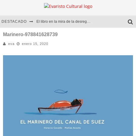
DESTACADO
El libro en la mira de la desregulación
Marcelo Rubio | El llovedor
Marinero-978841628739
eva
enero 15, 2020
Diego Meret | Hotel Acapulco
Alejandra Correa | La nieve