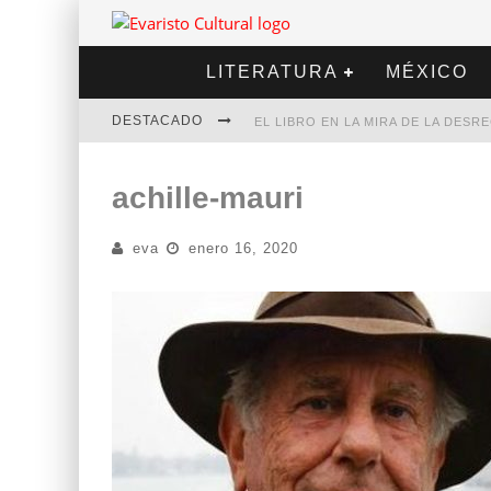
LITERATURA
MÉXICO
DESTACADO
EL LIBRO EN LA MIRA DE LA DES
MARCELO RUBIO | EL LLOVEDOR
achille-mauri
DIEGO MERET | HOTEL ACAPULCO
eva
enero 16, 2020
ALEJANDRA CORREA | LA NIEVE