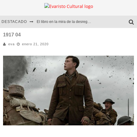
DESTACADO
El libro en la mira de la desregulación
Marcelo Rubio | El llovedor
1917 04
eva
enero 21, 2020
Diego Meret | Hotel Acapulco
Alejandra Correa | La nieve