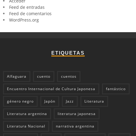
Acceder
Feed de entradas
Feed de comentarios
WordPress.org
ETIQUETAS
Alfaguara
cuento
cuentos
Encuentro Internacional de Cultura Japonesa
fantástico
género negro
Japón
Jazz
Literatura
Literatura argentina
literatura japonesa
Literatura Nacional
narrativa argentina