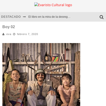
DESTACADO
El libro en la mira de la desregulación
Marcelo Rubio | El llovedor
Boy 02
eva
febrero 7, 2020
Diego Meret | Hotel Acapulco
Alejandra Correa | La nieve