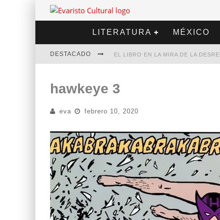
LITERATURA
MÉXICO
DESTACADO
EL LIBRO EN LA MIRA DE LA DES
MARCELO RUBIO | EL LLOVEDOR
hawkeye 3
DIEGO MERET | HOTEL ACAPULCO
eva
febrero 10, 2020
ALEJANDRA CORREA | LA NIEVE