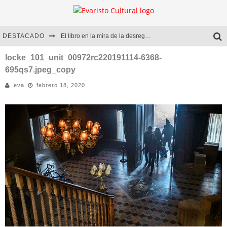
DESTACADO
El libro en la mira de la desregulación
Marcelo Rubio | El llovedor
locke_101_unit_00972rc220191114-6368-
695qs7.jpeg_copy
Diego Meret | Hotel Acapulco
eva
febrero 18, 2020
Alejandra Correa | La nieve