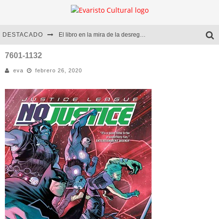
DESTACADO
El libro en la mira de la desregulación
Marcelo Rubio | El llovedor
7601-1132
eva
febrero 26, 2020
Diego Meret | Hotel Acapulco
Alejandra Correa | La nieve