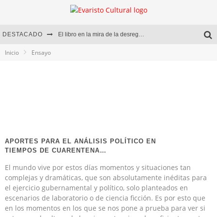
DESTACADO
El libro en la mira de la desregulación
Inicio
Ensayo
Marcelo Rubio | El llovedor
Diego Meret | Hotel Acapulco
Alejandra Correa | La nieve
APORTES PARA EL ANÁLISIS POLÍTICO EN
TIEMPOS DE CUARENTENA…
El mundo vive por estos días momentos y situaciones tan
complejas y dramáticas, que son absolutamente inéditas para
el ejercicio gubernamental y político, solo planteados en
escenarios de laboratorio o de ciencia ficción. Es por esto que
en los momentos en los que se nos pone a prueba para ver si