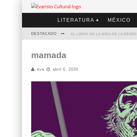
LITERATURA
MÉXICO
DESTACADO
EL LIBRO EN LA MIRA DE LA DES
MARCELO RUBIO | EL LLOVEDOR
mamada
DIEGO MERET | HOTEL ACAPULCO
eva
abril 6, 2020
ALEJANDRA CORREA | LA NIEVE