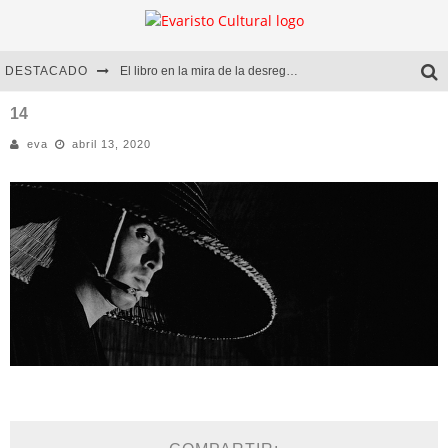
DESTACADO
El libro en la mira de la desregulación
Marcelo Rubio | El llovedor
14
eva
abril 13, 2020
Diego Meret | Hotel Acapulco
Alejandra Correa | La nieve