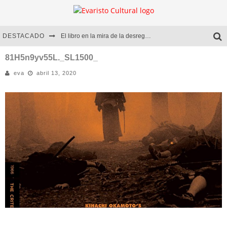
DESTACADO
El libro en la mira de la desregulación
Marcelo Rubio | El llovedor
81H5n9yv55L._SL1500_
eva
abril 13, 2020
Diego Meret | Hotel Acapulco
Alejandra Correa | La nieve