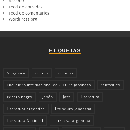
Acceder
Feed de entradas
Feed de comentarios
WordPress.org
ETIQUETAS
Alfaguara
cuento
cuentos
Encuentro Internacional de Cultura Japonesa
fantástico
género negro
Japón
Jazz
Literatura
Literatura argentina
literatura japonesa
Literatura Nacional
narrativa argentina