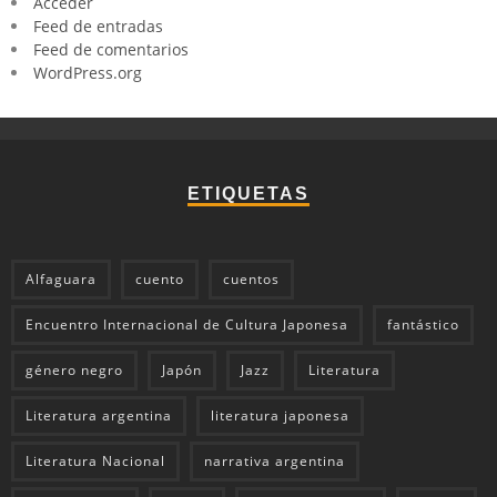
Acceder
Feed de entradas
Feed de comentarios
WordPress.org
ETIQUETAS
Alfaguara
cuento
cuentos
Encuentro Internacional de Cultura Japonesa
fantástico
género negro
Japón
Jazz
Literatura
Literatura argentina
literatura japonesa
Literatura Nacional
narrativa argentina