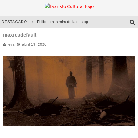
DESTACADO
El libro en la mira de la desregulación
Marcelo Rubio | El llovedor
maxresdefault
eva
abril 13, 2020
Diego Meret | Hotel Acapulco
Alejandra Correa | La nieve