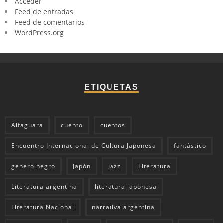
Acceder
Feed de entradas
Feed de comentarios
WordPress.org
ETIQUETAS
Alfaguara
cuento
cuentos
Encuentro Internacional de Cultura Japonesa
fantástico
género negro
Japón
Jazz
Literatura
Literatura argentina
literatura japonesa
Literatura Nacional
narrativa argentina