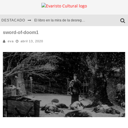
DESTACADO
El libro en la mira de la desregulación
Marcelo Rubio | El llovedor
sword-of-doom1
eva
abril 13, 2020
Diego Meret | Hotel Acapulco
Alejandra Correa | La nieve