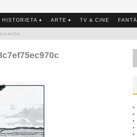
HISTORIETA
ARTE
TV & CINE
FANTÁ
REGULACIÓN
8c7ef75ec970c