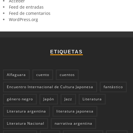
Acceder
Feed de entradas
Feed de comentarios
WordPress.org
ETIQUETAS
Alfaguara
cuento
cuentos
Encuentro Internacional de Cultura Japonesa
fantástico
género negro
Japón
Jazz
Literatura
Literatura argentina
literatura japonesa
Literatura Nacional
narrativa argentina