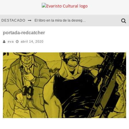
DESTACADO
El libro en la mira de la desregulación
Marcelo Rubio | El llovedor
portada-redcatcher
eva
abril 14, 2020
Diego Meret | Hotel Acapulco
Alejandra Correa | La nieve