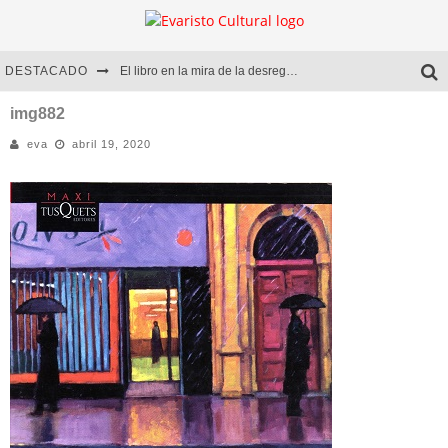
DESTACADO
El libro en la mira de la desregulación
Marcelo Rubio | El llovedor
img882
eva
abril 19, 2020
Diego Meret | Hotel Acapulco
Alejandra Correa | La nieve