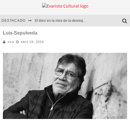
DESTACADO
El libro en la mira de la desregulación
Marcelo Rubio | El llovedor
Luis-Sepulveda
eva
abril 19, 2020
Diego Meret | Hotel Acapulco
Alejandra Correa | La nieve