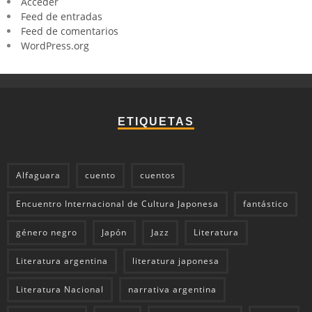
Acceder
Feed de entradas
Feed de comentarios
WordPress.org
ETIQUETAS
Alfaguara
cuento
cuentos
Encuentro Internacional de Cultura Japonesa
fantástico
género negro
Japón
Jazz
Literatura
Literatura argentina
literatura japonesa
Literatura Nacional
narrativa argentina