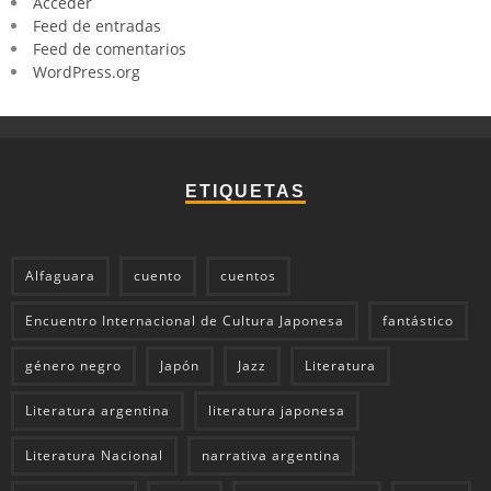
Acceder
Feed de entradas
Feed de comentarios
WordPress.org
ETIQUETAS
Alfaguara
cuento
cuentos
Encuentro Internacional de Cultura Japonesa
fantástico
género negro
Japón
Jazz
Literatura
Literatura argentina
literatura japonesa
Literatura Nacional
narrativa argentina