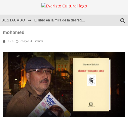
DESTACADO
El libro en la mira de la desregulación
Marcelo Rubio | El llovedor
mohamed
eva
mayo 4, 2020
Diego Meret | Hotel Acapulco
Alejandra Correa | La nieve