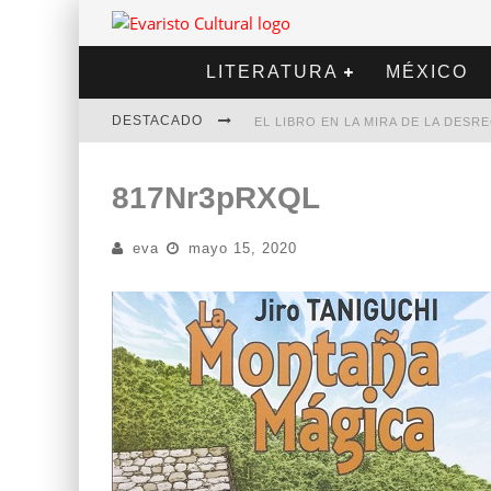
LITERATURA
MÉXICO
DESTACADO
EL LIBRO EN LA MIRA DE LA DES
MARCELO RUBIO | EL LLOVEDOR
817Nr3pRXQL
DIEGO MERET | HOTEL ACAPULCO
eva
mayo 15, 2020
ALEJANDRA CORREA | LA NIEVE