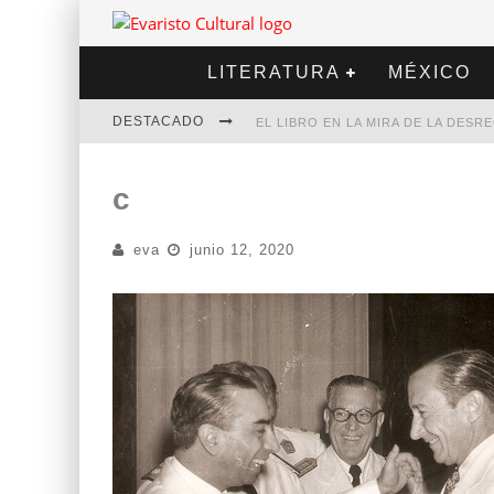
LITERATURA
MÉXICO
DESTACADO
EL LIBRO EN LA MIRA DE LA DES
MARCELO RUBIO | EL LLOVEDOR
c
DIEGO MERET | HOTEL ACAPULCO
eva
junio 12, 2020
ALEJANDRA CORREA | LA NIEVE