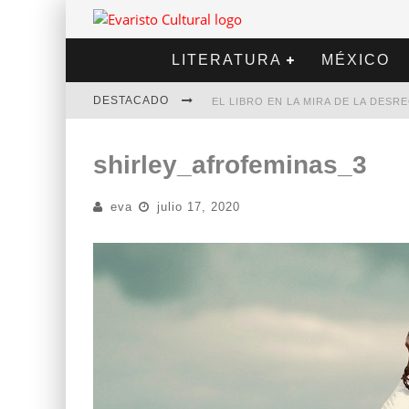
LITERATURA
MÉXICO
DESTACADO
EL LIBRO EN LA MIRA DE LA DES
MARCELO RUBIO | EL LLOVEDOR
shirley_afrofeminas_3
DIEGO MERET | HOTEL ACAPULCO
eva
julio 17, 2020
ALEJANDRA CORREA | LA NIEVE