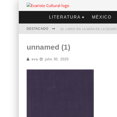
LITERATURA
MÉXICO
DESTACADO
EL LIBRO EN LA MIRA DE LA DES
MARCELO RUBIO | EL LLOVEDOR
unnamed (1)
DIEGO MERET | HOTEL ACAPULCO
eva
julio 30, 2020
ALEJANDRA CORREA | LA NIEVE