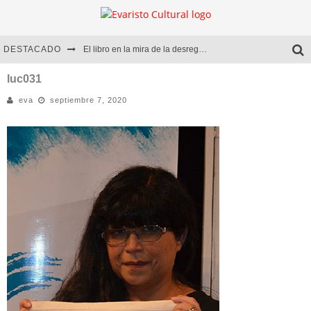
DESTACADO
El libro en la mira de la desregulación
Marcelo Rubio | El llovedor
luc031
eva
septiembre 7, 2020
Diego Meret | Hotel Acapulco
Alejandra Correa | La nieve