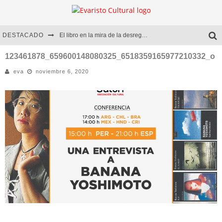
DESTACADO
El libro en la mira de la desregulación
Marcelo Rubio | El llovedor
123461878_659600148080325_6518359165977210332_o
eva
noviembre 6, 2020
Diego Meret | Hotel Acapulco
Alejandra Correa | La nieve