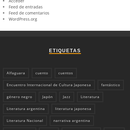
Acceder
Feed de entradas
Feed de comentarios
WordPress.org
ETIQUETAS
Alfaguara
cuento
cuentos
Encuentro Internacional de Cultura Japonesa
fantástico
género negro
Japón
Jazz
Literatura
Literatura argentina
literatura japonesa
Literatura Nacional
narrativa argentina