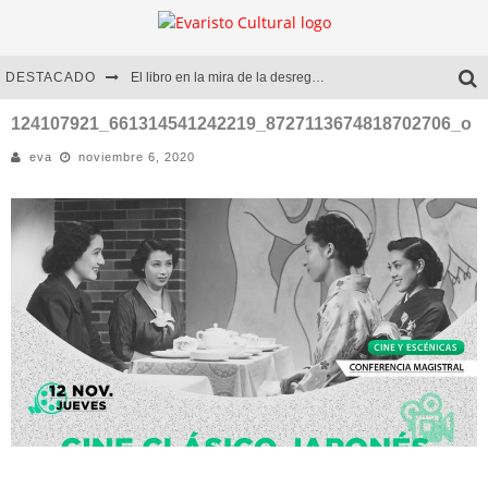
DESTACADO
El libro en la mira de la desregulación
Marcelo Rubio | El llovedor
124107921_661314541242219_8727113674818702706_o
eva
noviembre 6, 2020
Diego Meret | Hotel Acapulco
Alejandra Correa | La nieve