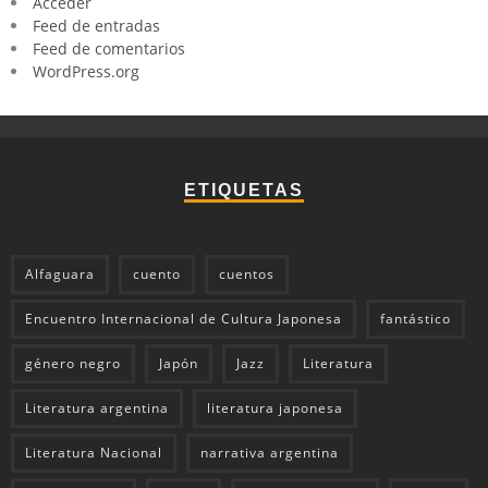
Acceder
Feed de entradas
Feed de comentarios
WordPress.org
ETIQUETAS
Alfaguara
cuento
cuentos
Encuentro Internacional de Cultura Japonesa
fantástico
género negro
Japón
Jazz
Literatura
Literatura argentina
literatura japonesa
Literatura Nacional
narrativa argentina