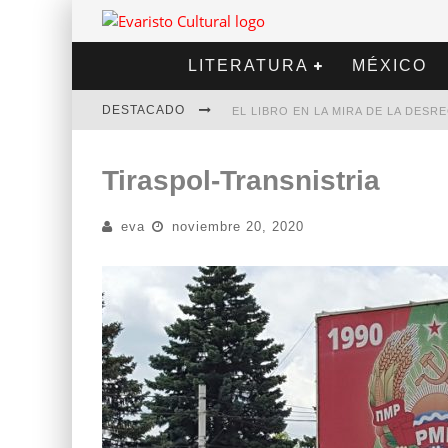
LITERATURA
MÉXICO
DESTACADO
EL LIBRO EN LA MIRA DE LA DES
MARCELO RUBIO | EL LLOVEDOR
Tiraspol-Transnistria
DIEGO MERET | HOTEL ACAPULCO
eva
noviembre 20, 2020
ALEJANDRA CORREA | LA NIEVE