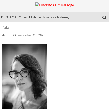
DESTACADO
El libro en la mira de la desregulación
Marcelo Rubio | El llovedor
fafa
eva
noviembre 23, 2020
Diego Meret | Hotel Acapulco
Alejandra Correa | La nieve