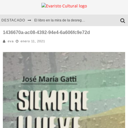
DESTACADO
El libro en la mira de la desregulación
Marcelo Rubio | El llovedor
1436670a-ac08-4392-94e4-6a606fc9e72d
eva
enero 11, 2021
Diego Meret | Hotel Acapulco
Alejandra Correa | La nieve