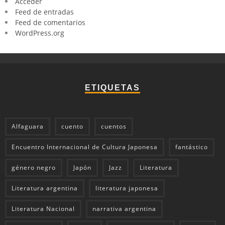
Acceder
Feed de entradas
Feed de comentarios
WordPress.org
ETIQUETAS
Alfaguara
cuento
cuentos
Encuentro Internacional de Cultura Japonesa
fantástico
género negro
Japón
Jazz
Literatura
Literatura argentina
literatura japonesa
Literatura Nacional
narrativa argentina