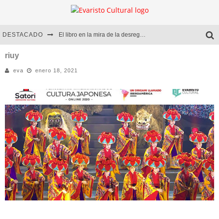
DESTACADO
El libro en la mira de la desregulación
Marcelo Rubio | El llovedor
riuy
eva
enero 18, 2021
Diego Meret | Hotel Acapulco
Alejandra Correa | La nieve