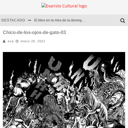
DESTACADO
El libro en la mira de la desregulación
Marcelo Rubio | El llovedor
Chico-de-los-ojos-de-gato-03
eva
enero 26, 2021
Diego Meret | Hotel Acapulco
Alejandra Correa | La nieve