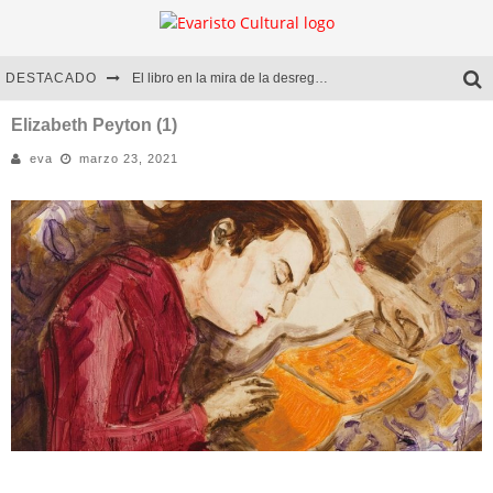
DESTACADO
El libro en la mira de la desregulación
Marcelo Rubio | El llovedor
Elizabeth Peyton (1)
eva
marzo 23, 2021
Diego Meret | Hotel Acapulco
Alejandra Correa | La nieve