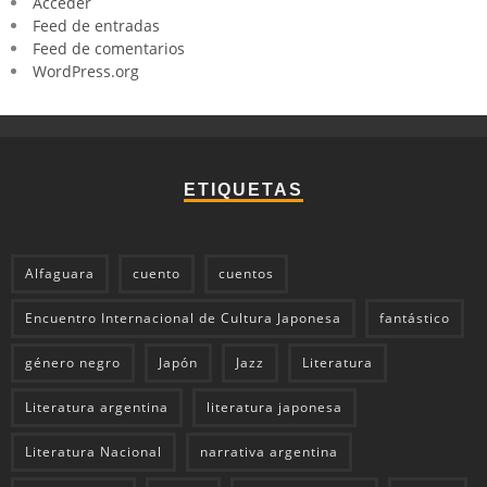
Acceder
Feed de entradas
Feed de comentarios
WordPress.org
ETIQUETAS
Alfaguara
cuento
cuentos
Encuentro Internacional de Cultura Japonesa
fantástico
género negro
Japón
Jazz
Literatura
Literatura argentina
literatura japonesa
Literatura Nacional
narrativa argentina