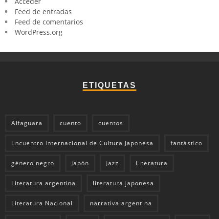
Acceder
Feed de entradas
Feed de comentarios
WordPress.org
ETIQUETAS
Alfaguara
cuento
cuentos
Encuentro Internacional de Cultura Japonesa
fantástico
género negro
Japón
Jazz
Literatura
Literatura argentina
literatura japonesa
Literatura Nacional
narrativa argentina