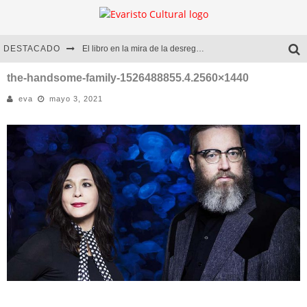
DESTACADO
El libro en la mira de la desregulación
Marcelo Rubio | El llovedor
the-handsome-family-1526488855.4.2560×1440
eva
mayo 3, 2021
Diego Meret | Hotel Acapulco
Alejandra Correa | La nieve